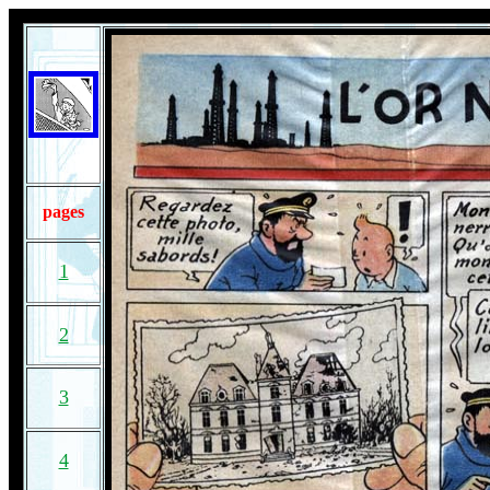
pages
1
2
3
4