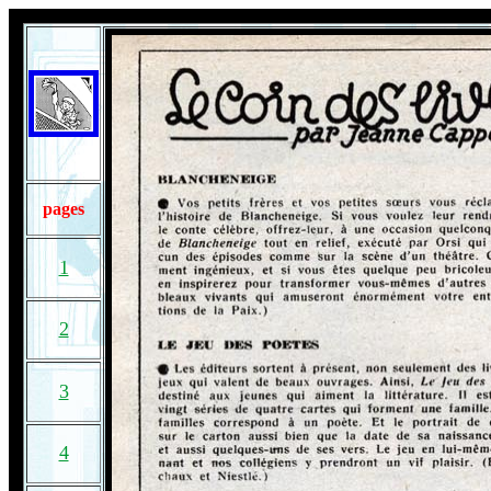
pages
1
2
3
4