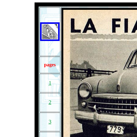
pages
1
2
3