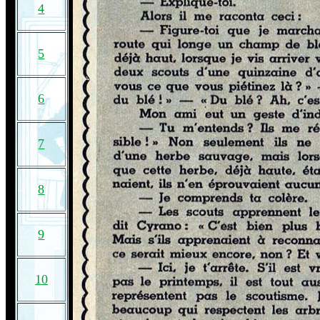
4
5
6
7
8
9
10