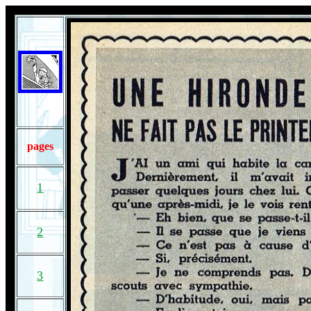
pages
1
2
3