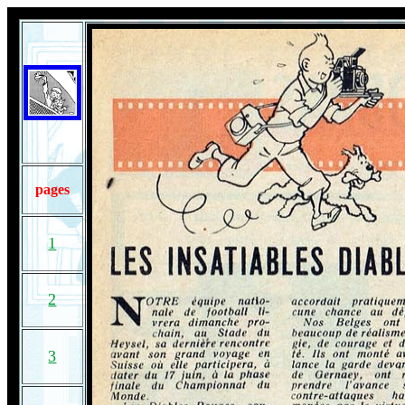
pages
1
2
3