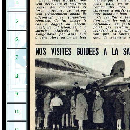
4
5
6
7
8
9
10