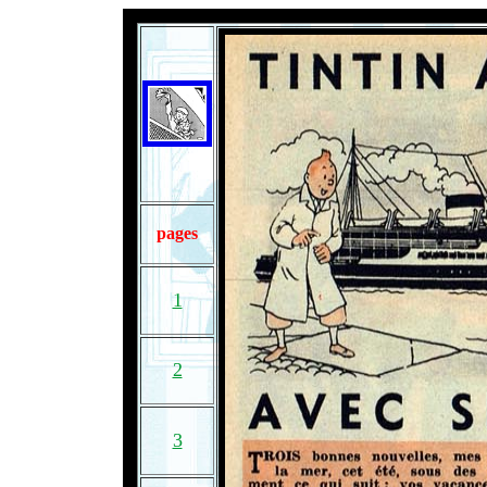
pages
1
2
3