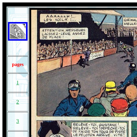
pages
1
2
3