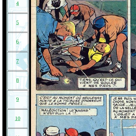
4
5
6
7
8
9
10