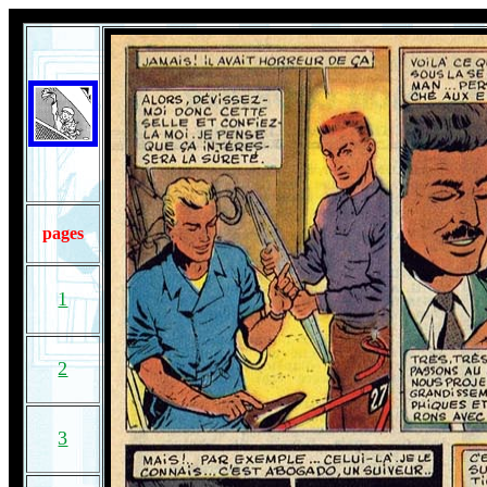
pages
1
2
3