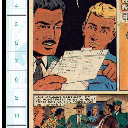
4
5
6
7
8
9
10