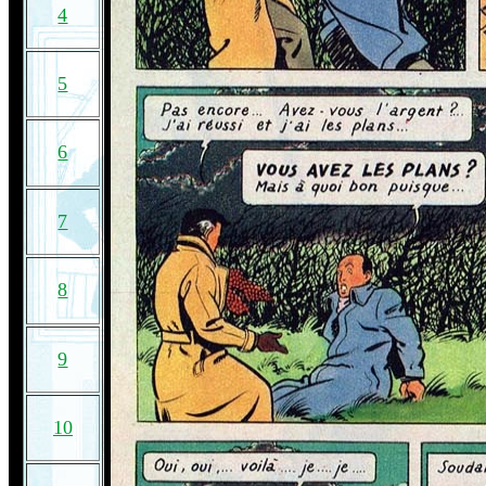
4
5
6
7
8
9
10