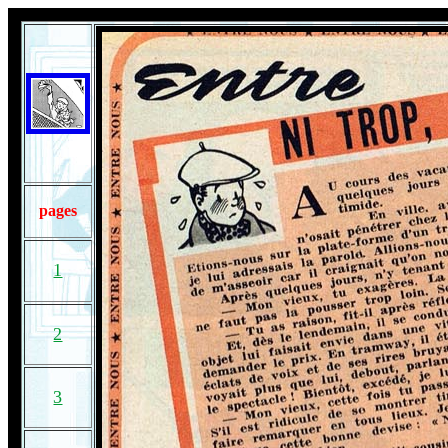
pages
1
2
3