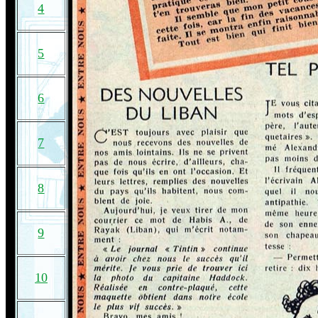
4
5
6
7
8
9
10