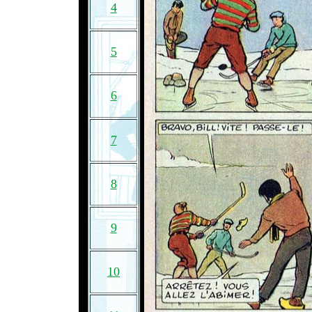
4
5
6
7
8
9
10