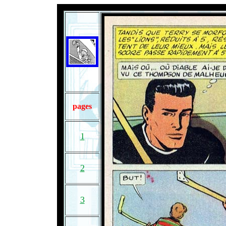
pages
1
2
3