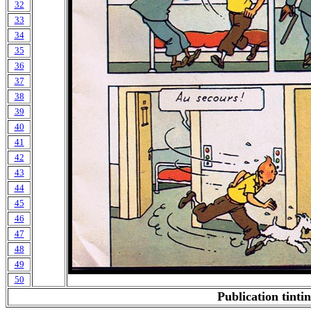
32
33
34
35
36
37
38
39
40
41
42
43
44
45
46
47
48
49
50
Publication tinti