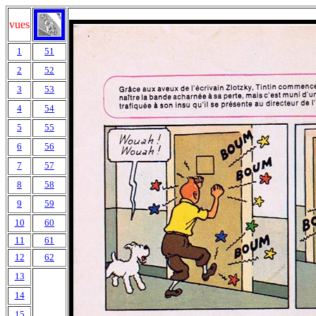
vues
1
51
2
52
3
53
4
54
5
55
6
56
7
57
8
58
9
59
10
60
11
61
12
62
13
14
15