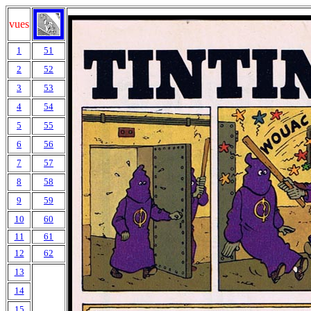
vues
1
51
2
52
3
53
4
54
5
55
6
56
7
57
8
58
9
59
10
60
11
61
12
62
13
14
15