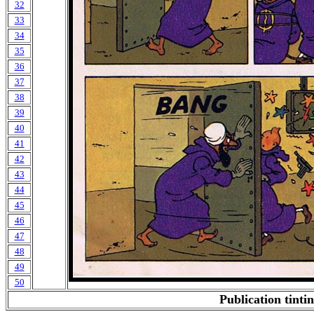
32
33
34
35
36
37
38
39
40
41
42
43
44
45
46
47
48
49
50
Publication tinti