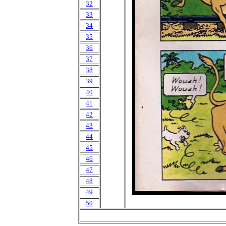
32
33
34
35
36
37
38
39
40
41
42
43
44
45
46
47
48
49
50