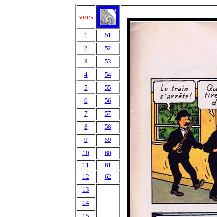
vues
1
51
2
52
3
53
4
54
5
55
6
56
7
57
8
58
9
59
10
60
11
61
12
62
13
14
15