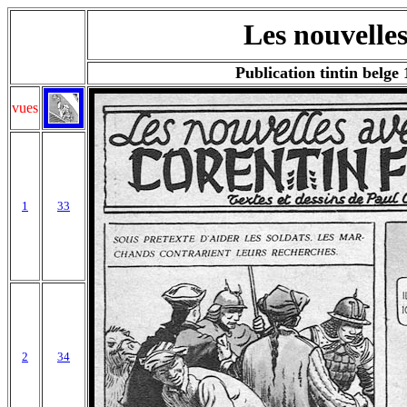
Les nouvelles
Publication tintin bel
vues
1
33
2
34