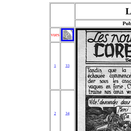
L
Pub
vues
1
33
2
34