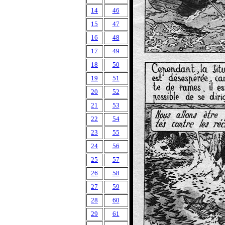
14
46
15
47
16
48
17
49
18
50
19
51
20
52
21
53
22
54
23
55
24
56
25
57
26
58
27
59
28
60
29
61