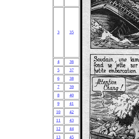
3
35
4
36
5
37
6
38
7
39
8
40
9
41
10
42
11
43
12
44
13
45