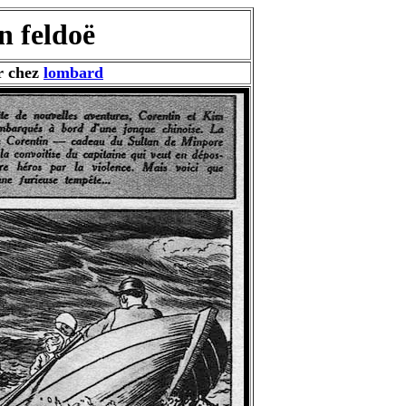
n feldoë
r chez
lombard