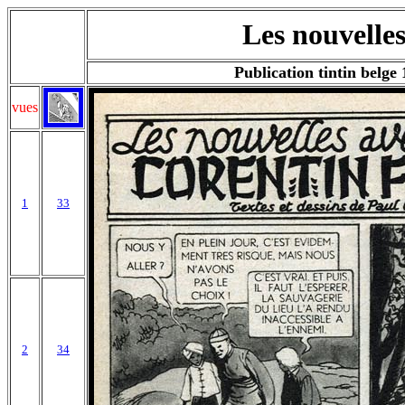
Les nouvelles
Publication tintin bel
vues
1
33
2
34