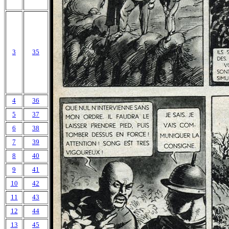
3
35
4
36
5
37
6
38
7
39
8
40
9
41
10
42
11
43
12
44
13
45