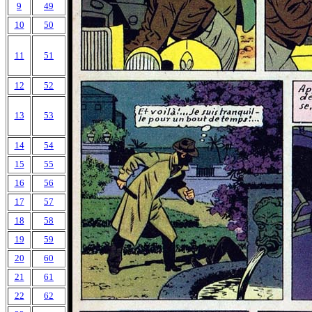
9
49
10
50
11
51
12
52
13
53
14
54
15
55
16
56
17
57
18
58
19
59
20
60
21
61
22
62