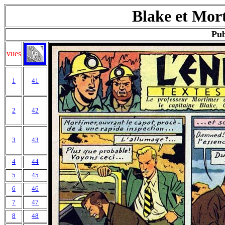
Blake et Mort
Pub
vues
1
41
2
42
3
43
4
44
5
45
6
46
7
47
8
48