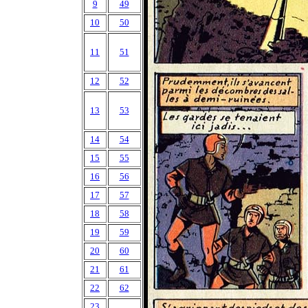
9
49
10
50
11
51
12
52
13
53
14
54
15
55
16
56
17
57
18
58
19
59
20
60
21
61
22
62
23