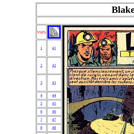
Blake
vues
1
41
2
42
3
43
4
44
5
45
6
46
7
47
8
48