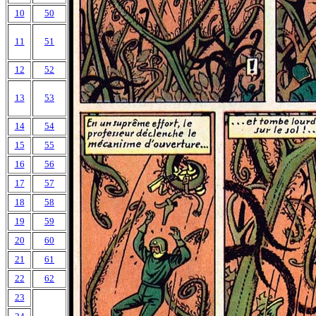
10
50
11
51
12
52
13
53
14
54
15
55
16
56
17
57
18
58
19
59
20
60
21
61
22
62
23