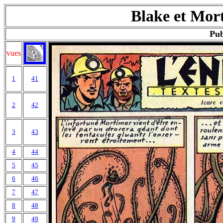
Blake et Mort
Pub
vues
1
41
2
42
3
43
4
44
5
45
6
46
7
47
8
48
9
49