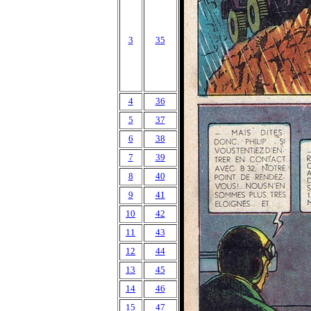
3
35
4
36
5
37
6
38
7
39
8
40
9
41
10
42
11
43
12
44
13
45
14
46
15
47