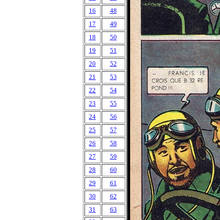
16
48
17
49
18
50
19
51
20
52
21
53
22
54
23
55
24
56
25
57
26
58
27
59
28
60
29
61
30
62
31
63