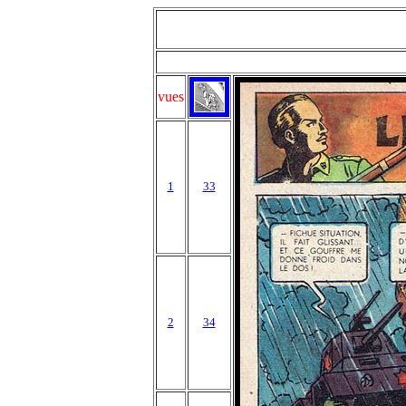
vues
1
33
2
34