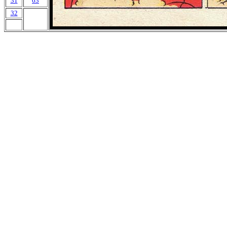
31
63
32