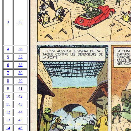
3
35
4
36
5
37
6
38
7
39
8
40
9
41
10
42
11
43
12
44
13
45
14
46