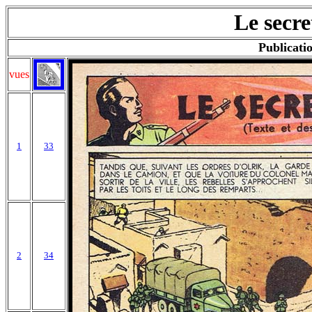
Le secre
Publicatio
vues
1
33
2
34