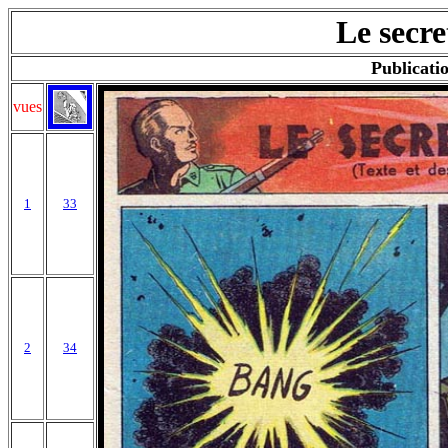
Le secre
Publicatio
vues
1
33
2
34