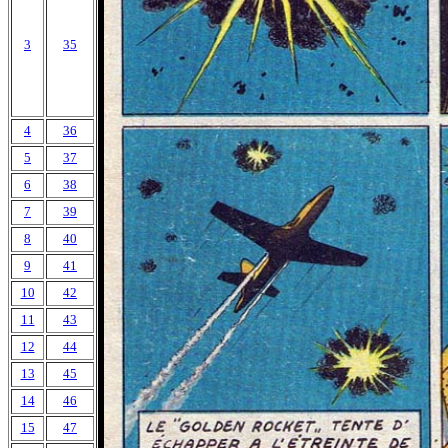
3
35
4
36
5
37
6
38
7
39
8
40
9
41
10
42
11
43
12
44
13
45
14
46
15
47