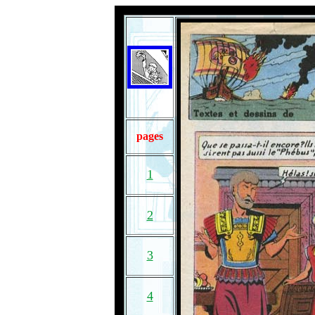
pages
1
2
3
4