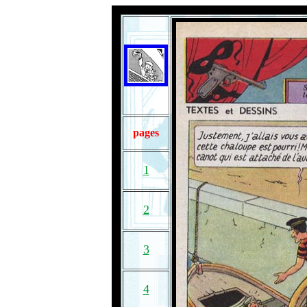
pages
1
2
3
4