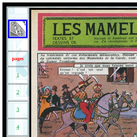
pages
1
2
3
4