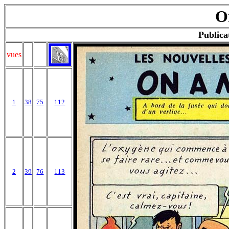
O
Publica
vues
1
38
75
112
2
39
76
113