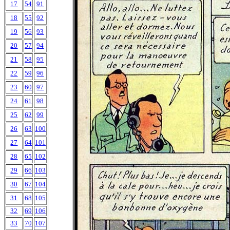
17
54
91
18
55
92
19
56
93
20
57
94
21
58
95
22
59
96
23
60
97
24
61
98
25
62
99
26
63
100
27
64
101
28
65
102
29
66
103
30
67
104
31
68
105
32
69
106
33
70
107