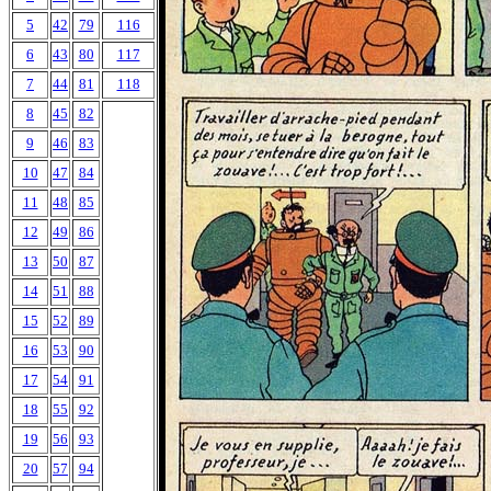
5
42
79
116
6
43
80
117
7
44
81
118
8
45
82
9
46
83
10
47
84
11
48
85
12
49
86
13
50
87
14
51
88
15
52
89
16
53
90
17
54
91
18
55
92
19
56
93
20
57
94