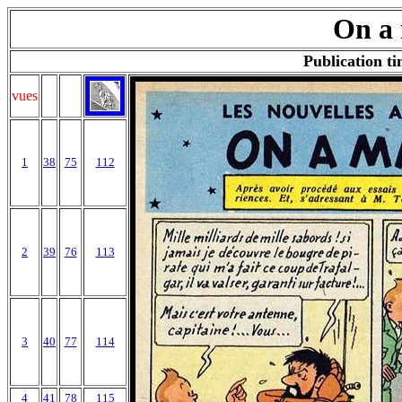
On a 
Publication ti
vues
1
38
75
112
2
39
76
113
3
40
77
114
4
41
78
115