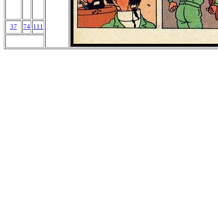
37
74
111