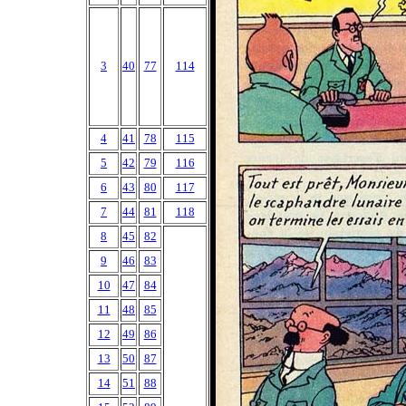
3
40
77
114
4
41
78
115
5
42
79
116
6
43
80
117
7
44
81
118
8
45
82
9
46
83
10
47
84
11
48
85
12
49
86
13
50
87
14
51
88