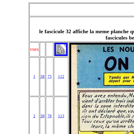
le fascicule 32 affiche la meme planche q
fascicules b
vues
1
38
75
112
2
39
76
113