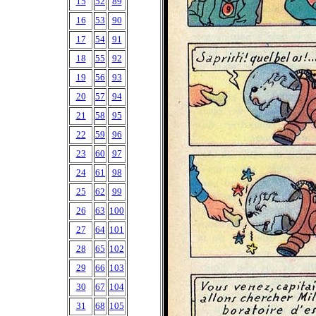
15
52
89
16
53
90
17
54
91
18
55
92
19
56
93
20
57
94
21
58
95
22
59
96
23
60
97
24
61
98
25
62
99
26
63
100
27
64
101
28
65
102
29
66
103
30
67
104
31
68
105