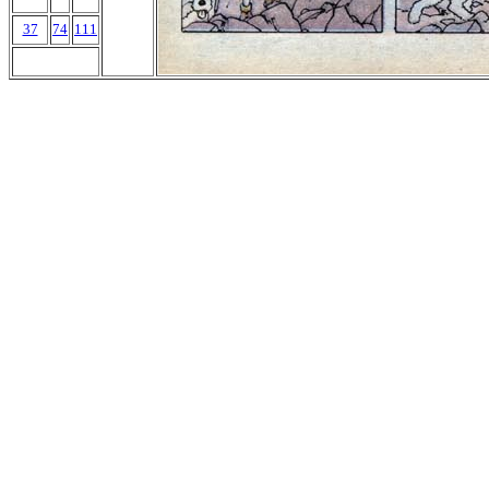
37
74
111