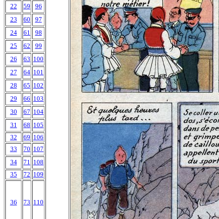
22
59
96
23
60
97
24
61
98
25
62
99
26
63
100
27
64
101
28
65
102
29
66
103
30
67
104
31
68
105
32
69
106
33
70
107
34
71
108
35
72
109
36
73
110