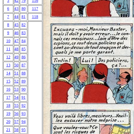
5
42
79
116
6
43
80
117
7
44
81
118
8
45
82
9
46
83
10
47
84
11
48
85
12
49
86
13
50
87
14
51
88
15
52
89
16
53
90
17
54
91
18
55
92
19
56
93
20
57
94
21
58
95