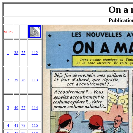
On a 
Publicatio
vues
1
38
75
112
2
39
76
113
3
40
77
114
4
41
78
115