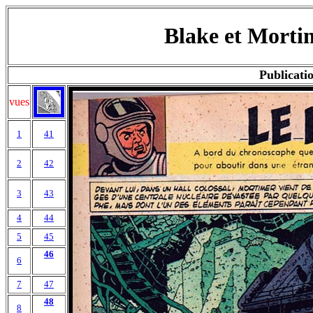
Blake et Mortim
Publicatio
vues
1
41
2
42
3
43
4
44
5
45
46
6
7
47
48
8