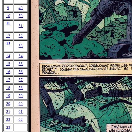
9
49
10
50
11
51
12
52
13
53
14
54
15
55
16
56
17
57
18
58
19
59
20
60
21
61
22
62
23