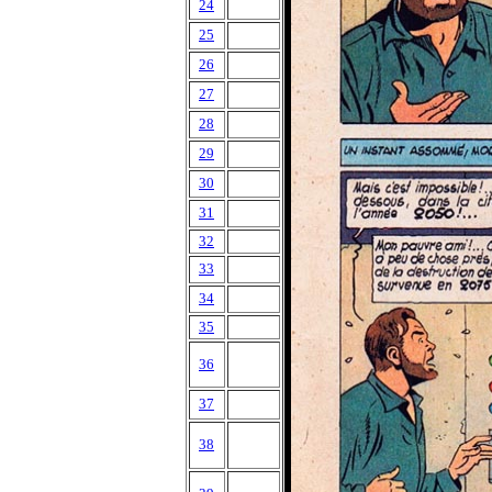
24
25
26
27
28
29
30
31
32
33
34
35
36
37
38