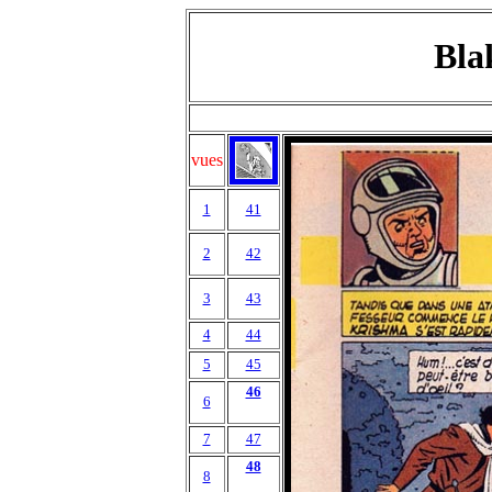
Bla
vues
1
41
2
42
3
43
4
44
5
45
46
6
7
47
48
8