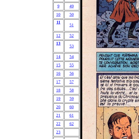
9
49
10
50
11
51
12
52
13
53
14
54
15
55
16
56
17
57
18
58
19
59
20
60
21
61
22
62
23