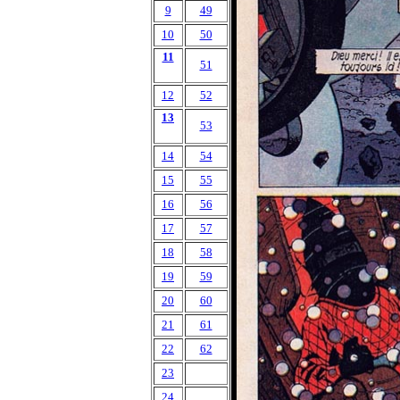
9
49
10
50
11
51
12
52
13
53
14
54
15
55
16
56
17
57
18
58
19
59
20
60
21
61
22
62
23
24