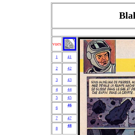
Bla
vues
1
41
2
42
3
43
4
44
5
45
46
6
7
47
48
8