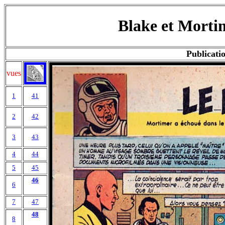
Blake et Mortim
Publicatio
vues
1
41
2
42
3
43
4
44
5
45
46
6
7
47
48
8