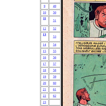
9
49
10
50
11
51
12
52
13
53
14
54
15
55
16
56
17
57
18
58
19
59
20
60
21
61
22
62
23