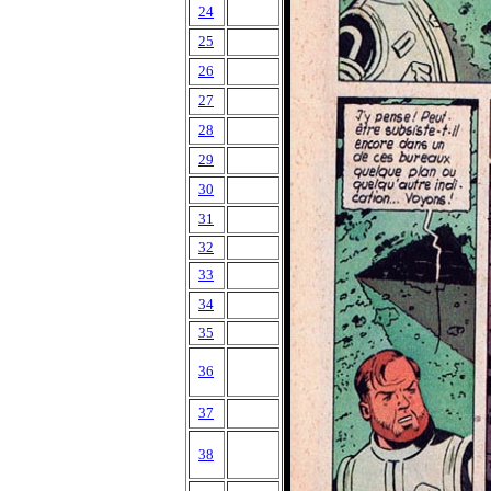
24
25
26
27
28
29
30
31
32
33
34
35
36
37
38