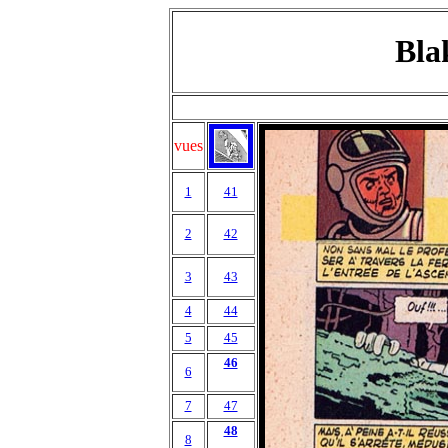
Bla
vues
1
41
2
42
3
43
4
44
5
45
46
6
7
47
48
8